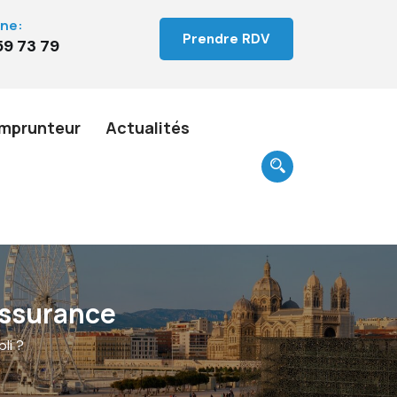
ne:
Prendre RDV
59 73 79
mprunteur
Actualités
 Assurance
li ?