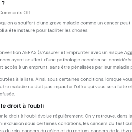
 ?
Comments Off
qu’on a souffert d’une grave maladie comme un cancer peut p
li a été instauré pour faciliter les choses.
 la convention AERAS (s’Assurer et Emprunter avec un Risque A
sonnes ayant souffert d’une pathologie cancéreuse, considér
ent accès à un emprunt, sans être pénalisées par leur maladie 
outées à la liste. Ainsi, sous certaines conditions, lorsque v
re maladie ne doit pas impacter l’offre qui vous sera faite et 
efusée.
 droit à l’oubli
r le droit à l’oubli évolue régulièrement. On y retrouve, dans
i exclusion sous certaines conditions, les cancers du testicu
ers du rein, cancers du côlon et du rectum, cancers de la thy