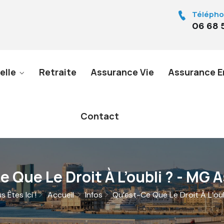
Télépho
06 68 
elle
Retraite
Assurance Vie
Assurance E
Contact
 Que Le Droit À L’oubli ? - MG
 Êtes Ici !
Accueil
Infos
Qu’est-Ce Que Le Droit À L’oub