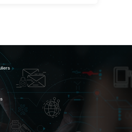
liers
us