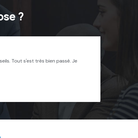
ose ?
us a bien conseillé, nous avons pu changer d'assurance crédi
de sans problème ses services.
etitia B.
e