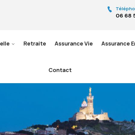
Télépho
06 68 
elle
Retraite
Assurance Vie
Assurance E
Contact