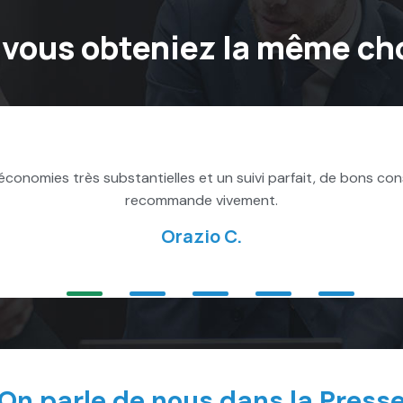
i vous obteniez la même ch
s bon contact avec Mathieu, il a répondu à nos attentes et no
facilement, je recomman
La
On parle de nous dans la Press