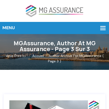
MGAssurance, Author At MG
Assurance - Page 3 Sur 3
Vous Êtes Ici !
Accueil
Author Archive For
MGAssurance
(
Page 3 )